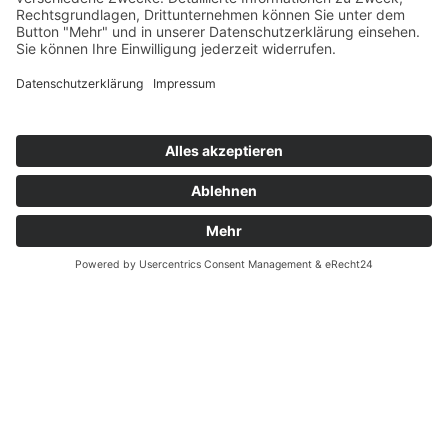
Süddeutsche Wolle ist ein Botschafter: Sie steht in besonderem Maß
für unsere regionale Vielfalt und die engagierten Menschen, die sich
für die traditionelle Schafhaltung einsetzen.
Dabei geht es um die Gesamtheit aus Produktqualität, Kulturerbe,
wirtschaftlicher Nachhaltigkeit und Achtsamkeit.
Regionale Wolle aus Süddeutschland hat einen Namen: Locwool.
Locwool steht für:
Ein heimisches, hochwertiges Produkt für die Verbraucher
Erhalt der Kulturlandschaft
Viel Tierwohl für die Schafe
Faire Preise für die süddeutschen Schafhalter
Erfahren Sie mehr